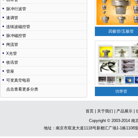
脉冲行波管
速调管
连续波磁控管
四极管/五极管
脉冲磁控管
闸流管
X光管
收讯管
管座
可变真空电容
点击查看更多分类
功率管
首页
|
关于我们
|
产品展示
|
Copyright © 2003-201
地址：南京市双龙大道1118号新都汇广场1-1栋1108室 电话